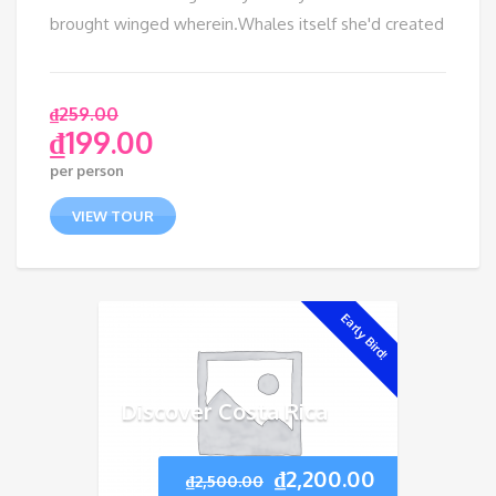
brought winged wherein.Whales itself she'd created
₫
259.00
₫
199.00
per person
VIEW TOUR
Early Bird!
Discover Costa Rica
₫
2,200.00
₫
2,500.00