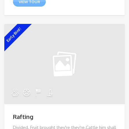
VIEW TOUR
Early Bird!
Rafting
Divided. Fruit brought they're they're.Cattle him shall