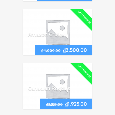
Last minute!
Amazon Cruise
₫
3,500.00
₫
4,000.00
Last minute!
Canadian Rockies
₫
1,925.00
₫
2,225.00