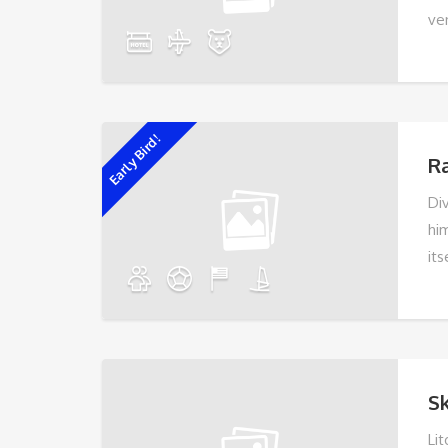
ve
Early Bird!
R
Div
hi
its
Sk
Li