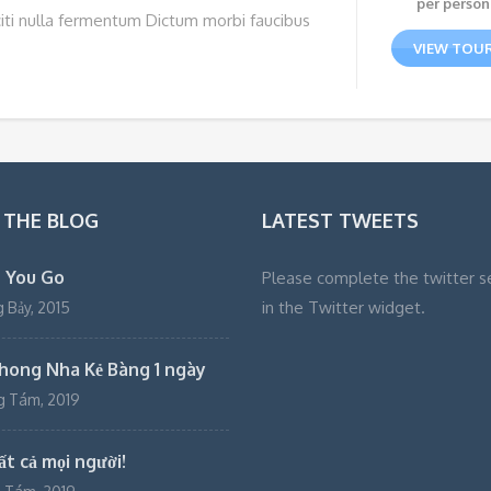
per person
citi nulla fermentum Dictum morbi faucibus
VIEW TOU
 THE BLOG
LATEST TWEETS
 You Go
Please complete the twitter s
in the Twitter widget.
 Bảy, 2015
hong Nha Kẻ Bàng 1 ngày
g Tám, 2019
t cả mọi người!