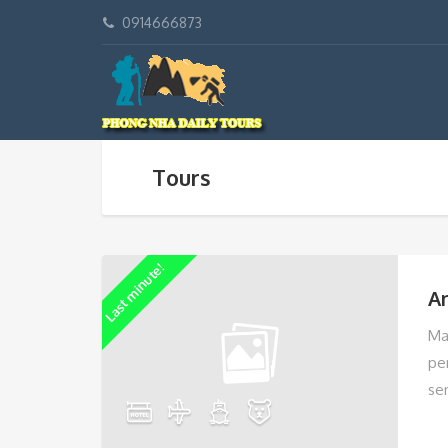
0914666873
Tours
Last minute!
A
Ma
pe
se