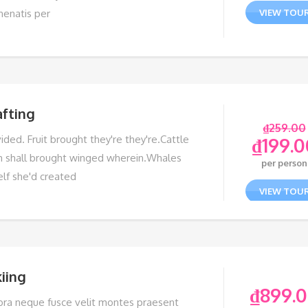
nenatis per
VIEW TOU
afting
₫
259.00
ided. Fruit brought they're they're.Cattle
₫
199.0
m shall brought winged wherein.Whales
per person
elf she'd created
VIEW TOU
iing
₫
899.
tora neque fusce velit montes praesent