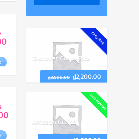
0
Early Bird!
00
Discover Costa Rica
R
₫
2,200.00
₫
2,500.00
Last minute!
0
.00
Amazon Cruise
R