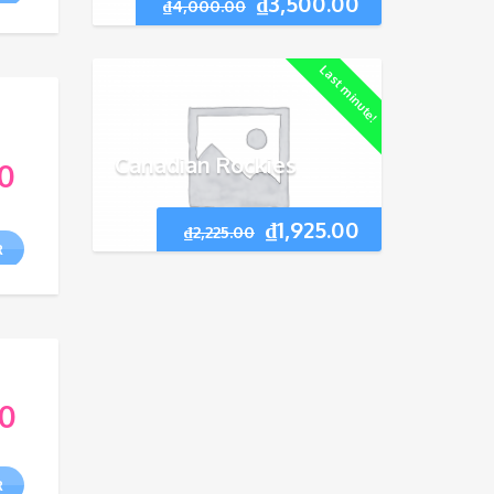
₫
3,500.00
₫
4,000.00
Last minute!
Canadian Rockies
0
₫
1,925.00
₫
2,225.00
R
00
R