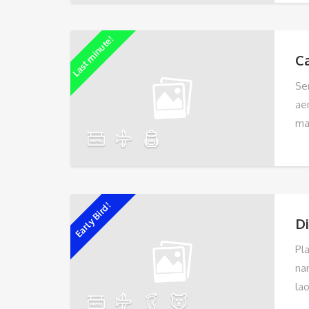
Last minute!
C
Se
ae
ma
Early Bird!
Di
Pl
na
la