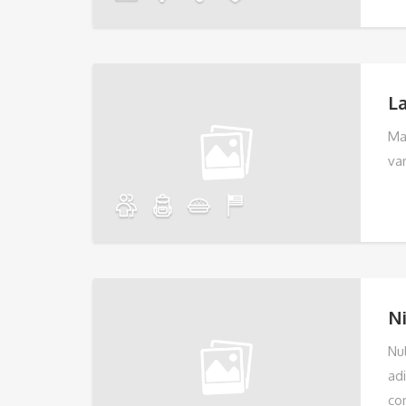
L
Ma
va
Ni
Nul
ad
co