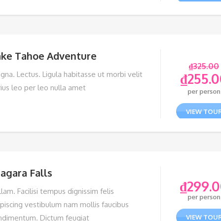
ake Tahoe Adventure
₫
325.00
gna. Lectus. Ligula habitasse ut morbi velit
₫
255.0
rius leo per leo nulla amet
per person
VIEW TOU
agara Falls
₫
299.
lam. Facilisi tempus dignissim felis
per person
ipiscing vestibulum nam mollis faucibus
ndimentum. Dictum feugiat
VIEW TOU