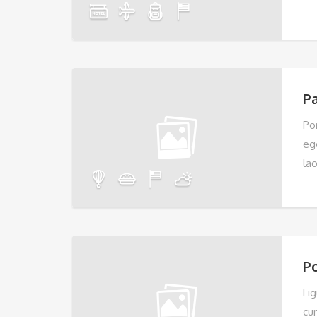
Pa
Po
eg
la
Po
Li
cum