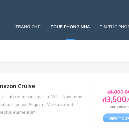
TRANG CHỦ
TOUR PHONG NHA
TIN TỨC PHO
mazon Cruise
₫
4,000.0
ttis interdum nunc massa. Velit. Nonummy
₫
3,500
natibus luctus. Aliquam. Massa aptent
per person
nectus elementum
VIEW TOU