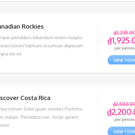
anadian Rockies
₫
2,225.0
mper penatibus bibendum lorem magnis
₫
1,925.
nean rutrum habitant accumsan dignissim
per person
gna nisi mi
VIEW TOU
scover Costa Rica
₫
2,500.0
atea rutrum. Enim quam montes Porttitor
₫
2,200
m, nullam. Penatibus non. Sociis aptent
per person
oreet
VIEW TOU