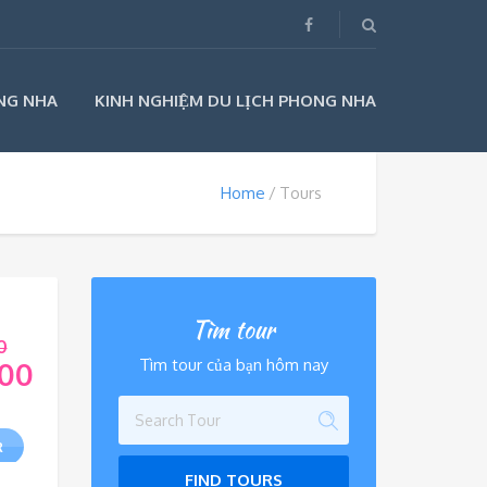
NG NHA
KINH NGHIỆM DU LỊCH PHONG NHA
Home
Tours
Tìm tour
0
Tìm tour của bạn hôm nay
.00
R
FIND TOURS