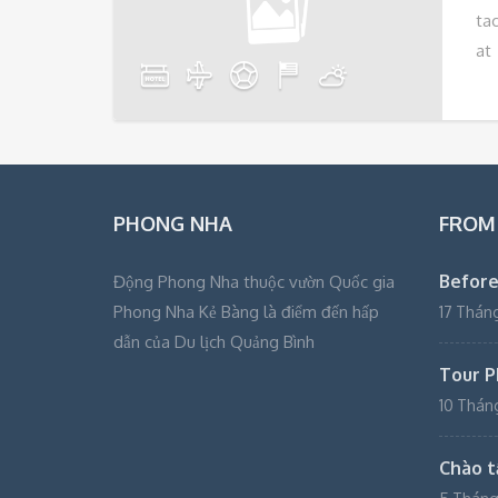
ta
at
PHONG NHA
FROM
Before
Động Phong Nha thuộc vườn Quốc gia
Phong Nha Kẻ Bàng là điểm đến hấp
17 Tháng
dẫn của Du lịch Quảng Bình
Tour P
10 Thán
Chào tấ