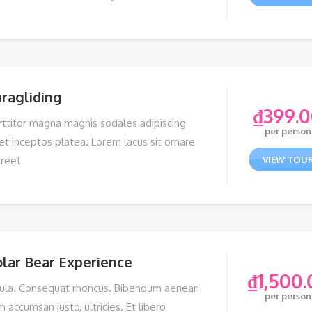
ragliding
₫
399.
rttitor magna magnis sodales adipiscing
per person
et inceptos platea. Lorem lacus sit ornare
oreet
VIEW TOU
lar Bear Experience
₫
1,500.
gula. Consequat rhoncus. Bibendum aenean
per person
 accumsan justo, ultricies. Et libero