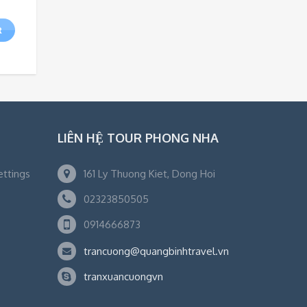
R
LIÊN HỆ TOUR PHONG NHA
ettings
161 Ly Thuong Kiet, Dong Hoi
02323850505
0914666873
trancuong@quangbinhtravel.vn
tranxuancuongvn