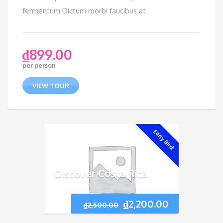
fermentum Dictum morbi faucibus at
₫
899.00
per person
VIEW TOUR
Early Bird!
Discover Costa Rica
₫
2,200.00
₫
2,500.00