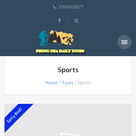
0914666873
Sports
Home
Tours
Sports
Early Bird!