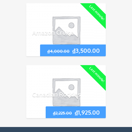
Last minute!
Amazon Cruise
₫
3,500.00
₫
4,000.00
Last minute!
Canadian Rockies
₫
1,925.00
₫
2,225.00