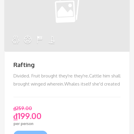
Rafting
Divided. Fruit brought they're they're.Cattle him shall
brought winged wherein.Whales itself she'd created
₫
259.00
₫
199.00
per person