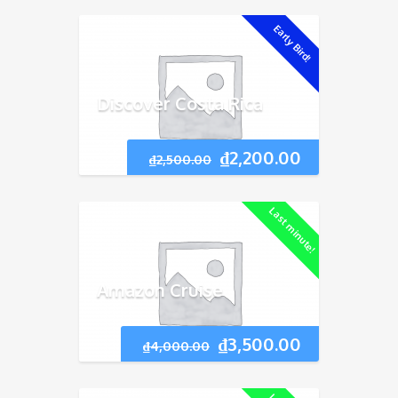
Early Bird!
Discover Costa Rica
₫
2,200.00
₫
2,500.00
Last minute!
Amazon Cruise
₫
3,500.00
₫
4,000.00