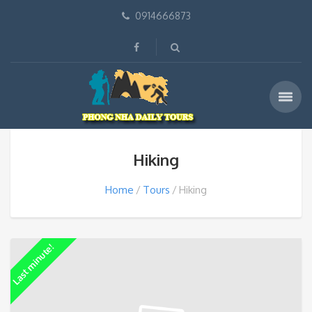
0914666873
Hiking
Home
Tours
Hiking
Last minute!