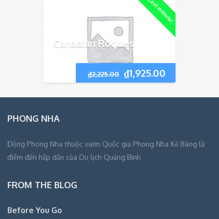
Last minute!
Canadian Rockies
₫
1,925.00
₫
2,225.00
PHONG NHA
Động Phong Nha thuộc vườn Quốc gia Phong Nha Kẻ Bàng là
điểm đến hấp dẫn của Du lịch Quảng Bình
FROM THE BLOG
Before You Go